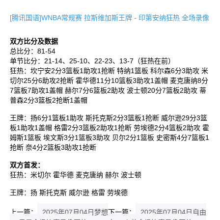
[腾讯国语]WNBA常规赛 拉斯维加斯王牌 - 印第安纳狂热 全场录像
双方比分及数据
总比分：81-54
单节比分：21-14、25-10、22-23、13-7（狂热在前）
狂热：坎宁安2分3篮板1助攻1抢断 特纳1篮板 科尔森6分3助攻 米
切尔25分6助攻2抢断 霍华德11分10篮板3助攻1盖帽 麦克唐纳8分
7篮板7助攻1盖帽 赫尔7分6篮板2助攻 波士顿20分7篮板2助攻 蒂
普森2分3篮板2抢断1盖帽
王牌：扬6分1篮板1助攻 斯托克斯2分3篮板1抢断 威尔逊29分3篮
板1助攻1盖帽 格雷2分3篮板2助攻1抢断 劳埃德2分4篮板2助攻 霍
姆斯1篮板 埃文斯3分1篮板3助攻 贝尔2分1篮板 史密斯4分7篮板1
抢断 奈4分2篮板3助攻1抢断
双方首发：
狂热：米切尔 霍华德 麦克唐纳 赫尔 波士顿
王牌：扬 斯托克斯 威尔逊 格雷 劳埃德
上一篇：
2025年07月04日梦想
下一篇：
2025年07月04日自由