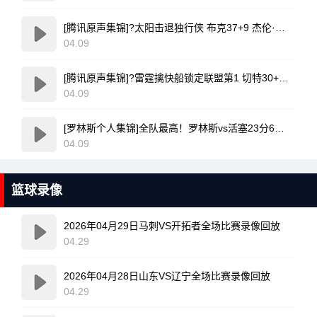
[腾讯原声集锦]?太阳击退独行侠 布克37+9 杰伦·格林伤退 弗拉格19中4
04.09
[腾讯原声集锦]?雷霆擒快船锁定联盟第1 切特30+14 SGA20+11 小卡连续56场20+
04.09
[罗林斯个人集锦]全队最高！罗林斯vs活塞23分6助！集锦
04.09
篮球录像
2026年04月29日马刺VS开拓者全场比赛录像回放
04.29
2026年04月28日山东VS辽宁全场比赛录像回放
04.29