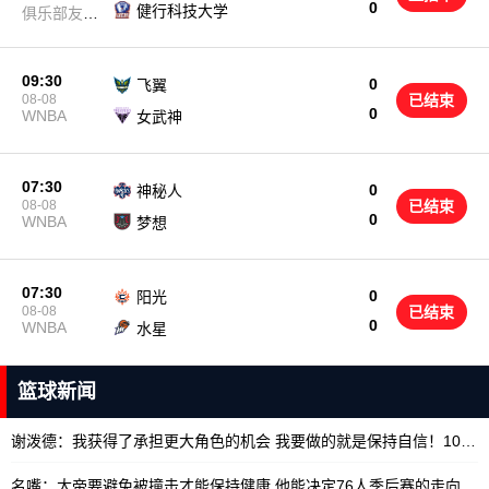
0
健行科技大学
俱乐部友谊
赛
09:30
0
飞翼
08-08
已结束
0
WNBA
女武神
07:30
0
神秘人
08-08
已结束
0
WNBA
梦想
07:30
0
阳光
08-08
已结束
0
WNBA
水星
篮球新闻
谢泼德：我获得了承担更大角色的机会 我要做的就是保持自信！
10/18
名嘴：大帝要避免被撞击才能保持健康 他能决定76人季后赛的走向
10/