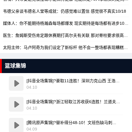
韦德父亲谈韦德名人堂等成就：仍感觉难以置信 感觉很不真实
10/18
媒体人：你不能期待杨瀚森每场都爆发 现实期待是每场都有进步
10/17
医生：詹姆斯受伤肯定跟休赛期打高尔夫有关联 那对脊柱要求很高
10/
太阳主帅：马卢阿奇为我们设定了新标杆 他不会一整场都表现糟糕
10/
篮球集锦
[抖音全场集锦]?豪取11连胜！深圳力克山西 王浩然33+5 马凯尔·约翰逊伤退
04.10
[抖音全场集锦]?浙江轻取江苏收获6连胜！兰道夫17分 亨特19+12+8 庞峥麟18+5
04.10
[腾讯原声集锦]?替补得分48-10！文班伤缺马刺轻取开拓者 福克斯25+5+7
04.09