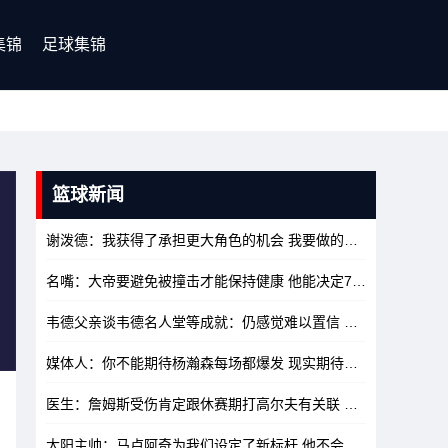
集锦
足球集锦
篮球新闻
谢泼德：我获得了承担更大角色的机会 我要做的就是保持自信！
名嘴：大帝要避免被撞击才能保持健康 他能决定76人季后赛的走向
韦德父亲谈韦德名人堂等成就：仍感觉难以置信 感觉很不真实
10
媒体人：你不能期待杨瀚森每场都爆发 现实期待是每场都有进步
医生：詹姆斯受伤肯定跟休赛期打高尔夫有关联 那对脊柱要求很高
太阳主帅：马卢阿奇为我们设定了新标杆 他不会一整场都表现糟糕