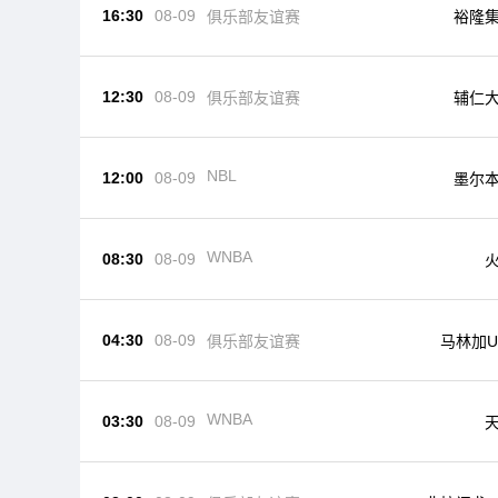
16:30
08-09
俱乐部友谊赛
裕隆
12:30
08-09
俱乐部友谊赛
辅仁
NBL
12:00
08-09
墨尔
WNBA
08:30
08-09
04:30
08-09
俱乐部友谊赛
马林加U
WNBA
03:30
08-09