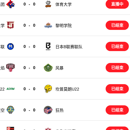
0
-
0
直播中
集团
体育大学
0
-
0
已结束
大学
黎明学院
0
-
0
已结束
本联
日本B联赛联队
0
-
0
已结束
风暴
火焰
0
-
0
已结束
22
坎普莫朗U22
0
-
0
已结束
天空
狂热