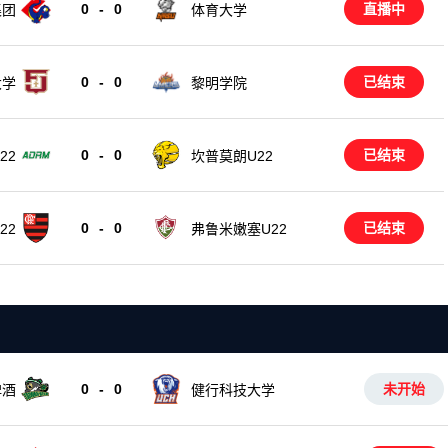
0
-
0
直播中
集团
体育大学
0
-
0
已结束
大学
黎明学院
0
-
0
已结束
22
坎普莫朗U22
0
-
0
已结束
22
弗鲁米嫩塞U22
0
-
0
未开始
啤酒
健行科技大学