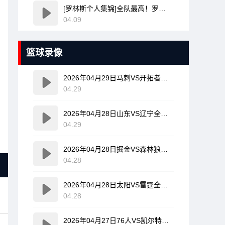
[罗林斯个人集锦]全队最高！罗林斯vs活塞23分6助！集锦
04.09
篮球录像
2026年04月29日马刺VS开拓者全场比赛录像回放
04.29
2026年04月28日山东VS辽宁全场比赛录像回放
04.29
2026年04月28日掘金VS森林狼全场比赛录像回放
04.28
2026年04月28日太阳VS雷霆全场比赛录像回放
04.28
2026年04月27日76人VS凯尔特人全场比赛录像回放