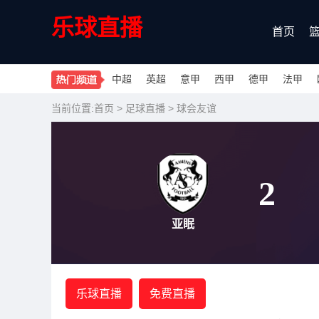
乐球直播
首页
中超
英超
意甲
西甲
德甲
法甲
当前位置:
首页
>
足球直播
>
球会友谊
2
亚眠
乐球直播
免费直播