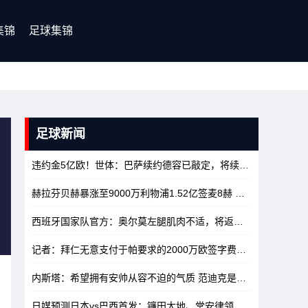
集锦
足球集锦
足球新闻
违约金5亿欧！世体：巴萨续约德容已敲定，将续约至2029年
10/
赫拉芬贝赫暴涨至9000万利物浦1.52亿签麦8赫 现总身价2.75亿
1
西班牙国家队官方：奥尔莫左腿肌肉不适，将返回巴萨进行治疗
1
记者：拜仁无意支付于帕要求的2000万欧签字费，皇马等队愿意支付
内斯塔：希望拥有安帅从容不迫的气质 范迪克是目前最强后卫
10
日媒预测日本vs巴西首发：镰田大地、堂安律领衔，久保建英替补