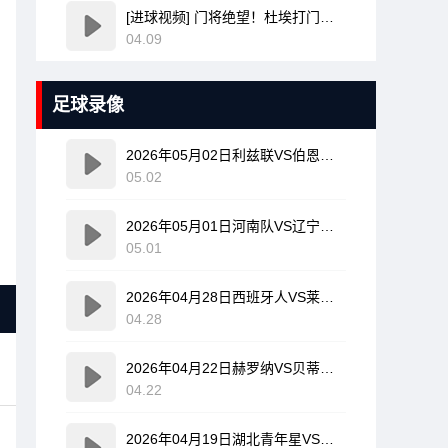
[进球视频] 门将绝望！杜埃打门变线无解诡异弧线破门！巴黎1-0领先利物浦！
04.09
足球录像
2026年05月02日利兹联VS伯恩利全场比赛录像回放
05.02
2026年05月01日河南队VS辽宁铁人全场比赛录像回放
05.01
2026年04月28日西班牙人VS莱万特全场比赛录像回放
04.28
2026年04月22日赫罗纳VS贝蒂斯全场比赛录像回放
04.22
2026年04月19日湖北青年星VS海门珂缔缘全场比赛录像回放