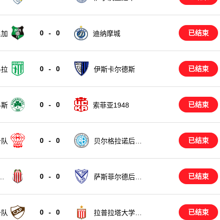
0
-
0
已结束
里加
迪纳摩城
0
-
0
已结束
洛拉
伊斯卡尔德斯
0
-
0
已结束
科斯
索菲亚1948
0
-
0
已结束
备队
贝尔格拉诺后备
队
0
-
0
已结束
后
萨斯菲尔德后备
队
0
-
0
已结束
备队
拉普拉塔大学生